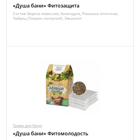
«Душа бани» Фитозащита
Состав:
Береза повислая, Календула, Ромашка аптечная,
Чабрец (Тимьян ползучий), Эвкалипт
Травы для бани
«Душа бани» Фитомолодость