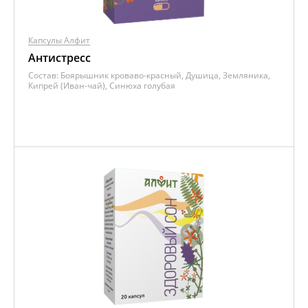
Капсулы Алфит
Антистресс
Состав:
Боярышник кроваво-красный, Душица, Земляника,
Кипрей (Иван-чай), Синюха голубая