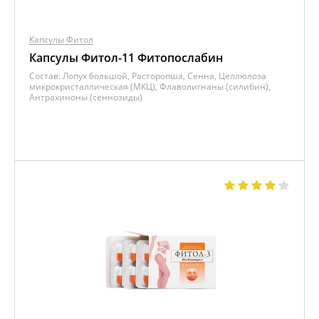
Капсулы Фитол
Капсулы Фитол-11 Фитопослабин
Состав:
Лопух большой, Расторопша, Сенна, Целлюлоза
микрокристаллическая (МКЦ), Флаволигнаны (силибин),
Антрахиноны (сеннозиды)