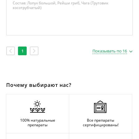
Состав:
Лопух большой, Рейши гриб, Чага (Трутовик
косотрубчатый)
1
Показывать по 16
Почему выбирают нас?
100% натуральные
Все препараты
препараты
сертифицированы!