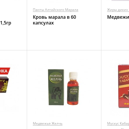
Панты Алтайского Марала
Жиры диких
Кровь марала в 60
Медвежи
1,5гр
капсулах
Медвежья Желчь
Мускус Каба