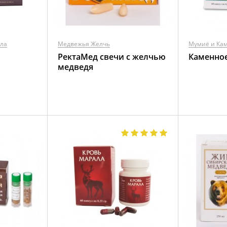
ала
Медвежья Желчь
Мумиё и Ка
РектаМед свечи с желчью
Каменное
медведя