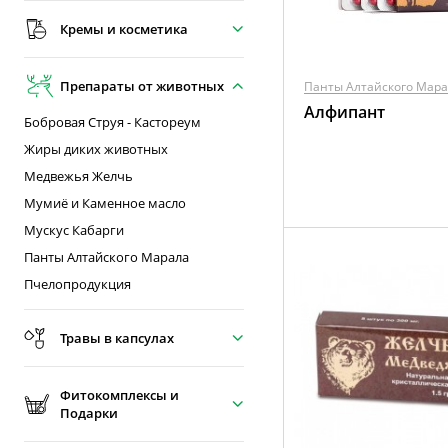
Кремы и косметика
Препараты от животных
Панты Алтайского Мар
Алфипант
Бобровая Струя - Кастореум
Жиры диких животных
Медвежья Желчь
Мумиё и Каменное масло
Мускус Кабарги
Панты Алтайского Марала
Пчелопродукция
Травы в капсулах
Фитокомплексы и
Подарки