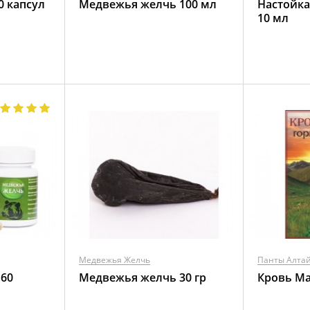
0 капсул
Медвежья желчь 100 мл
Настойка
10 мл
Медвежья Желчь
Панты Алтай
60
Медвежья желчь 30 гр
Кровь Ма