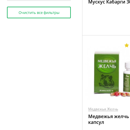
Мускус Кабарги 3
Очистить все фильтры
Медвежья Желчь
Медвежья желчь 
капсул