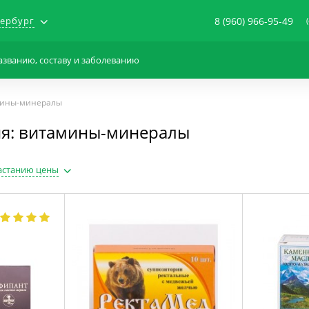
тербург
8 (960) 966-95-49
мины-минералы
ия: витамины-минералы
астанию цены