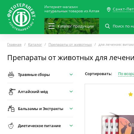
Интернет-магазин
Санкт-Пе
натуральных товаров из Алтая
Каталог
продукции
Главная
Каталог
Препараты от животных
для лечения: вита
Препараты от животных для лечен
Сортировать:
По возр
Травяные сборы
Алтайский мёд
Бальзамы и Экстракты
Диетическое питание