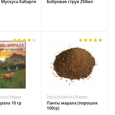
 Мускуса Кабарги
Бобровая струя 250мл
ского Марала
Панты Алтайского Марала
рала 10 гр
Панты марала (порошок
100гр)