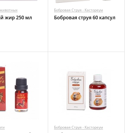
 животных
Бобровая Струя - Кастореум
й жир 250 мл
Бобровая струя 60 капсул
рги
Бобровая Струя - Кастореум