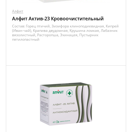
Алфит
Алфит Актив-23 Кровоочистительный
Состав:
Горец птичий, Зизифора клиноподиевидная, Кипрей
(Иван-чай), Крапива двудомная, Крушина ломкая, Лабазник
вязолистный, Расторопша, Эхинацея, Пустырник
пятилопастный