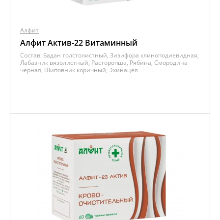
Алфит
Алфит Актив-22 Витаминный
Состав:
Бадан толстолистный, Зизифора клиноподиевидная,
Лабазник вязолистный, Расторопша, Рябина, Смородина
черная, Шиповник коричный, Эхинацея