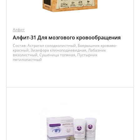
Алфит
Алфит-31 Для мозгового кровообращения
Состав:
Астрагал солодколистный, Боярышник кроваво-
красный, Зизифора клиноподиевидная, Лабазник
вязолистный, Сушеница топяная, Пустырник
пятилопастный