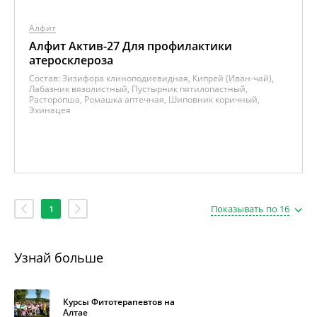
Алфит
Алфит Актив-27 Для профилактики
атеросклероза
Состав:
Зизифора клиноподиевидная, Кипрей (Иван-чай),
Лабазник вязолистный, Пустырник пятилопастный,
Расторопша, Ромашка аптечная, Шиповник коричный,
Эхинацея
1
Показывать по 16
Узнай больше
Курсы Фитотерапевтов на
Алтае