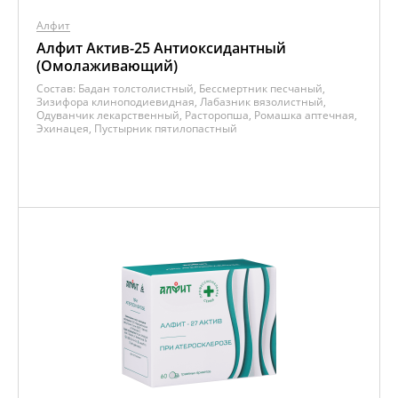
Алфит
Алфит Актив-25 Антиоксидантный
(Омолаживающий)
Состав:
Бадан толстолистный, Бессмертник песчаный,
Зизифора клиноподиевидная, Лабазник вязолистный,
Одуванчик лекарственный, Расторопша, Ромашка аптечная,
Эхинацея, Пустырник пятилопастный