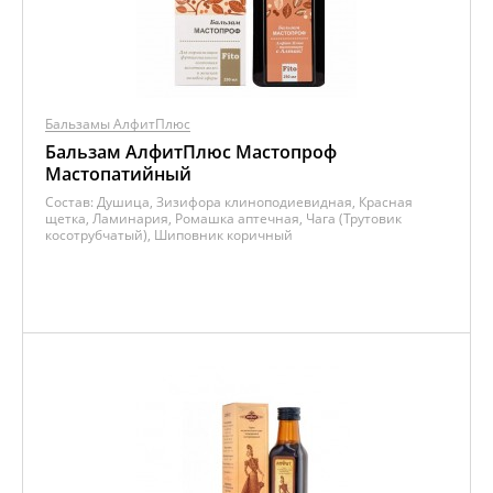
Бальзамы АлфитПлюс
Бальзам АлфитПлюс Мастопроф
Мастопатийный
Состав:
Душица, Зизифора клиноподиевидная, Красная
щетка, Ламинария, Ромашка аптечная, Чага (Трутовик
косотрубчатый), Шиповник коричный