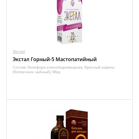
Экстал
Экстал Горный-5 Мастопатийный
Состав:
Зизифора клиноподиевидная, Красный корень
(Копеечник чайный), Мёд