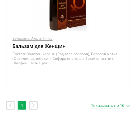
Бальзамы АлфитПлюс
Бальзам для Женщин
Состав:
Золотой корень (Родиола розовая), Боровая матка
(Ортилия однобокая), Софора японская, Тысячелистник,
Шалфей, Эхинацея
1
Показывать по 16