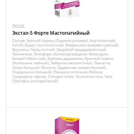
Экстал
Экстал-5 Форте Мастопатийный
Состав:
Золотой корень (Родиола розовая), Аир болотный,
Алтей, Бадан толстолистный, Боярышник кроваво-красный,
Брусника, Горец птичий, Зверобой продырявленный,
Земляника, Зизифора клиноподиевидная, Календула,
Кипрей (Иван-чай), Крапива двудомная, Красный корень
(Копеечник чайный), Лабазник вязолистный, Лапчатка,
Лопух большой, Малина, Одуванчик лекарственный,
Подорожник большой, Ромашка аптечная, Рябина,
Смородина черная, Солодка голая, Тысячелистник, Чага
(Трутовик косотрубчатый)