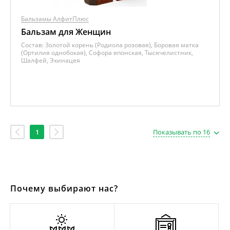
Бальзамы АлфитПлюс
Бальзам для Женщин
Состав:
Золотой корень (Родиола розовая), Боровая матка
(Ортилия однобокая), Софора японская, Тысячелистник,
Шалфей, Эхинацея
1
Показывать по 16
Почему выбирают нас?