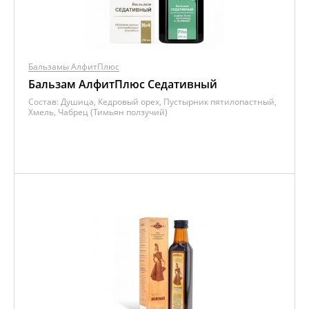
Бальзамы АлфитПлюс
Бальзам АлфитПлюс Седативный
Состав:
Душица, Кедровый орех, Пустырник пятилопастный,
Хмель, Чабрец (Тимьян ползучий)