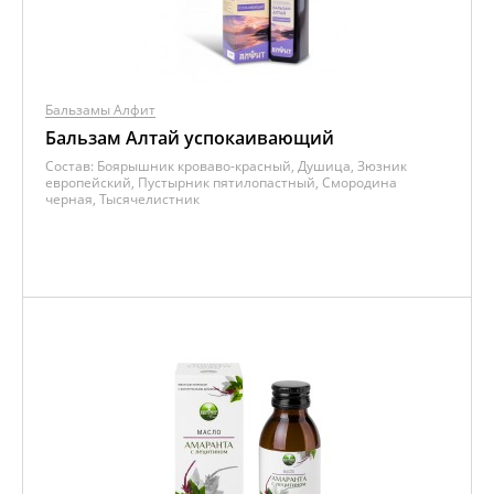
Бальзамы Алфит
Бальзам Алтай успокаивающий
Состав:
Боярышник кроваво-красный, Душица, Зюзник
европейский, Пустырник пятилопастный, Смородина
черная, Тысячелистник