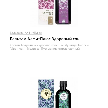
Бальзамы АлфитПлюс
Бальзам АлфитПлюс Здоровый сон
Состав:
Боярышник кроваво-красный, Душица, Кипрей
(Иван-чай), Мелисса, Пустырник пятилопастный