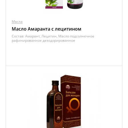
Масла
Масло Амаранта с лецитином
Состав:
Амарант, Лецитин, Масло подсолнечное
рафинированное дезодорированное