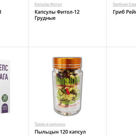
Капсулы Фитол
Грибная Сер
3
Капсулы Фитол-12
Гриб Ре
Грудные
Травы в капсулах
Пыльцын 120 капсул