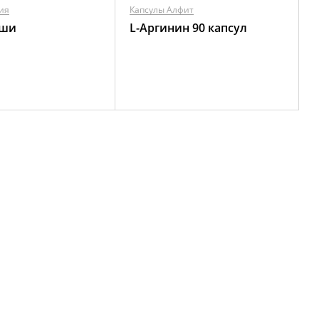
ия
Капсулы Алфит
йши
L-Аргинин 90 капсул