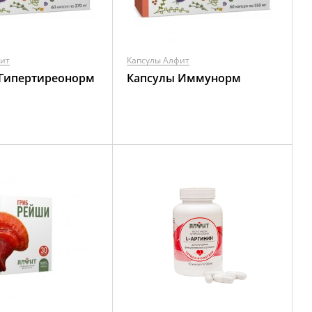
фит
Капсулы Алфит
 Гипертиреонорм
Капсулы Иммунорм