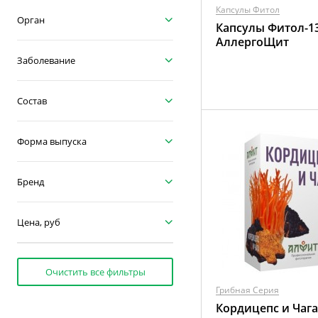
Капсулы Фитол
Орган
Капсулы Фитол-1
АллергоЩит
Заболевание
Состав
Форма выпуска
Бренд
Цена, руб
Очистить все фильтры
Грибная Серия
Кордицепс и Чага