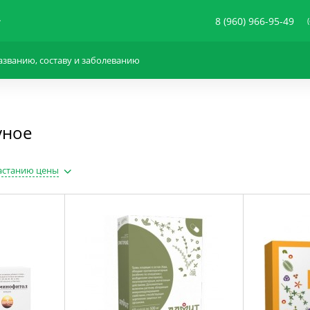
8 (960) 966-95-49
уное
астанию цены