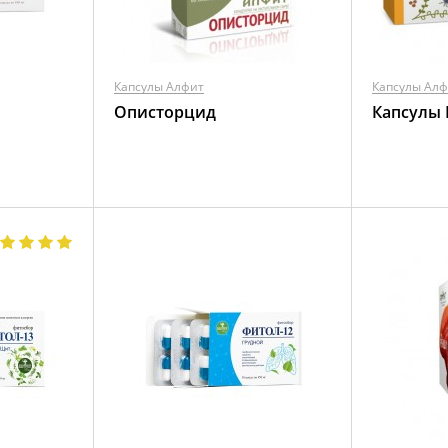
Капсулы Алфит
Капсулы Ал
Описторцид
Капсулы