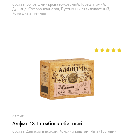
Состав:
Боярышник кроваво-красный, Горец птичий,
Душица, Софора японская, Пустырник пятилопастный,
Ромашка аптечная
Алфит
Алфит-18 Тромбофлебитный
Состав:
Девясил высокий, Конский каштан, Чага (Трутовик