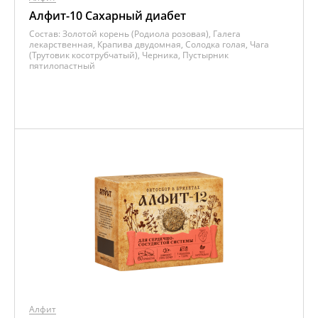
Алфит-10 Сахарный диабет
Состав:
Золотой корень (Родиола розовая), Галега
лекарственная, Крапива двудомная, Солодка голая, Чага
(Трутовик косотрубчатый), Черника, Пустырник
пятилопастный
Алфит