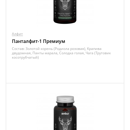
Алфит
Панталфит-1 Премиум
Состав:
Золотой корень (Родиола розовая), Крапива
двудомная, Панты марала, Солодка голая, Чага (Трутовик
косотрубчатый)