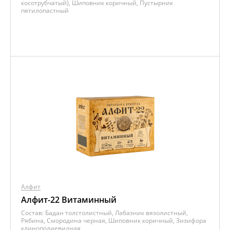
косотрубчатый), Шиповник коричный, Пустырник
пятилопастный
Алфит
Алфит-22 Витаминный
Состав:
Бадан толстолистный, Лабазник вязолистный,
Рябина, Смородина черная, Шиповник коричный, Зизифора
клиноподиевидная