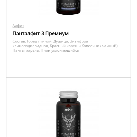
Алфит
Панталфит-3 Премиум
Состав:
Горец птичий, Душица, Зизифора
клиноподиевидная, Красный корень (Копеечник чайный),
Панты марала, Пион уклоняющийся