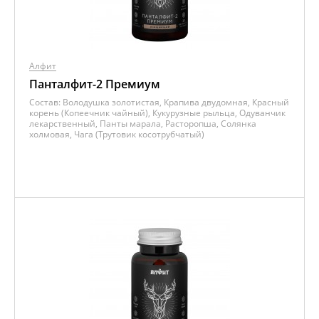
Алфит
Панталфит-2 Премиум
Состав:
Володушка золотистая, Крапива двудомная, Красный
корень (Копеечник чайный), Кукурузные рыльца, Одуванчик
лекарственный, Панты марала, Расторопша, Солянка
холмовая, Чага (Трутовик косотрубчатый)