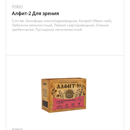
Алфит
Алфит-2 Для зрения
Состав:
Зизифора клиноподиевидная, Кипрей (Иван-чай),
Лабазник вязолистный, Левзея сафлоровидная, Очанка
гребенчатая, Пустырник пятилопастный
Алфит