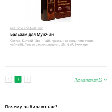
Бальзамы АлфитПлюс
Бальзам для Мужчин
Состав:
Кипрей (Иван-чай), Красный корень (Копеечник
чайный), Левзея сафлоровидная, Шалфей, Эхинацея
1
Показывать по 16
Почему выбирают нас?