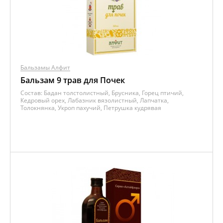
Бальзамы Алфит
Бальзам 9 трав для Почек
Состав:
Бадан толстолистный, Брусника, Горец птичий,
Кедровый орех, Лабазник вязолистный, Лапчатка,
Толокнянка, Укроп пахучий, Петрушка кудрявая