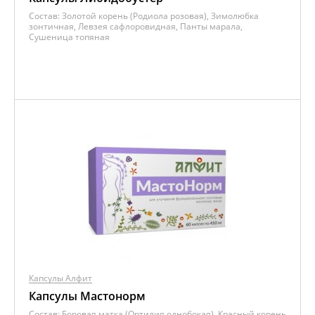
Состав:
Золотой корень (Родиола розовая), Зимолюбка
зонтичная, Левзея сафлоровидная, Панты марала,
Сушеница топяная
Капсулы Алфит
Капсулы Мастонорм
Состав:
Боровая матка (Ортилия однобокая), Красный корень