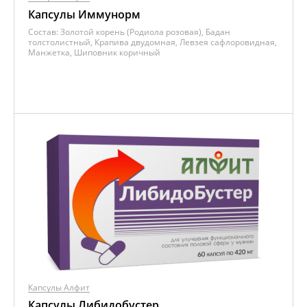
Капсулы Иммунорм
Состав:
Золотой корень (Родиола розовая), Бадан
толстолистный, Крапива двудомная, Левзея сафлоровидная,
Манжетка, Шиповник коричный
Капсулы Алфит
Капсулы Либидобустер