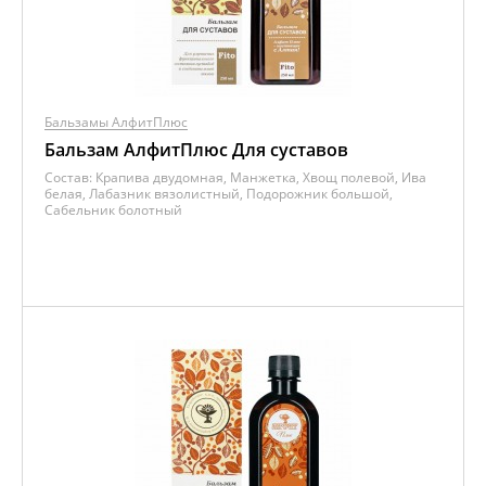
Бальзамы АлфитПлюс
Бальзам АлфитПлюс Для суставов
Состав:
Крапива двудомная, Манжетка, Хвощ полевой, Ива
белая, Лабазник вязолистный, Подорожник большой,
Сабельник болотный