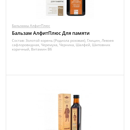
Бальзамы АлфитПлюс
Бальзам АлфитПлюс Для памяти
Состав:
Золотой корень (Родиола розовая), Глицин, Левзея
сафлоровидная, Черемуха, Черника, Шалфей, Шиповник
коричный, Витамин B6