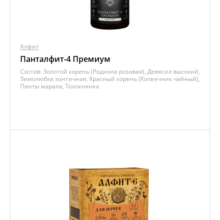
Алфит
Панталфит-4 Премиум
Состав:
Золотой корень (Родиола розовая), Девясил высокий,
Зимолюбка зонтичная, Красный корень (Копеечник чайный),
Панты марала, Толокнянка