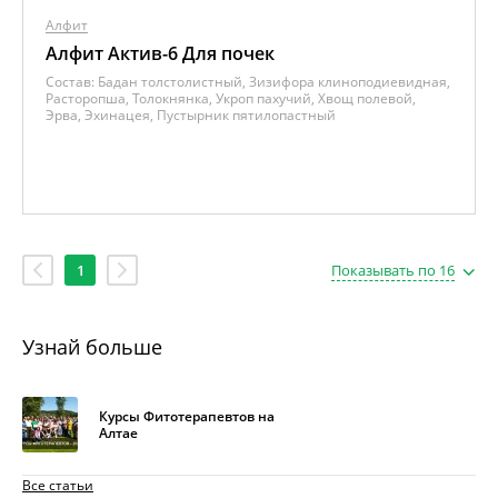
Алфит
Алфит Актив-6 Для почек
Состав:
Бадан толстолистный, Зизифора клиноподиевидная,
Расторопша, Толокнянка, Укроп пахучий, Хвощ полевой,
Эрва, Эхинацея, Пустырник пятилопастный
1
Показывать по 16
Узнай больше
Курсы Фитотерапевтов на
Алтае
Все статьи