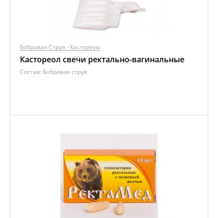
Бобровая Струя - Кастореум
Кастореол свечи ректально-вагинальные
Состав:
Бобровая струя