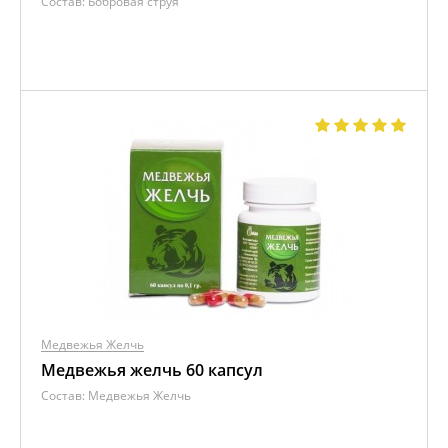
Состав:
Бобровая струя
Медвежья Желчь
Медвежья желчь 60 капсул
Состав:
Медвежья Желчь