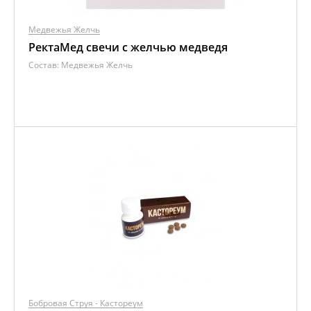
Медвежья Желчь
РектаМед свечи с желчью медведя
Состав:
Медвежья Желчь
Бобровая Струя - Кастореум