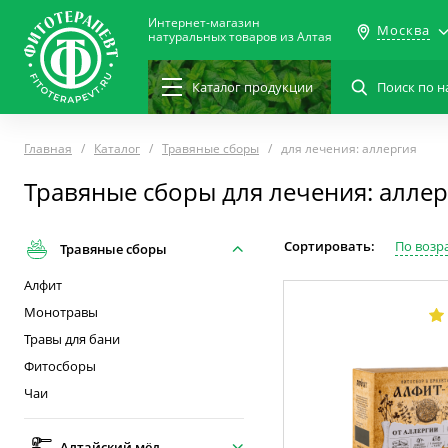
Интернет-магазин
Москва
натуральных товаров из Алтая
Каталог
продукции
Главная
Каталог
Травяные сборы
для лечения: аллергия
Травяные сборы для лечения: аллер
Сортировать:
По возр
Травяные сборы
Алфит
Монотравы
Травы для бани
Фитосборы
Чаи
Алтайский мёд