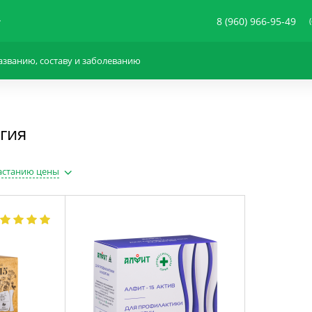
8 (960) 966-95-49
гия
астанию цены