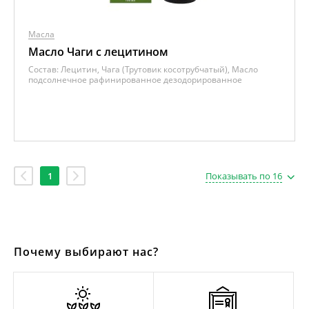
Масла
Масло Чаги с лецитином
Состав:
Лецитин, Чага (Трутовик косотрубчатый), Масло
подсолнечное рафинированное дезодорированное
1
Показывать по 16
Почему выбирают нас?