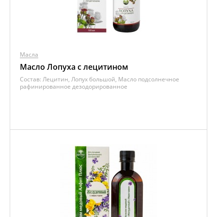
Масла
Масло Лопуха с лецитином
Состав:
Лецитин, Лопух большой, Масло подсолнечное
рафинированное дезодорированное