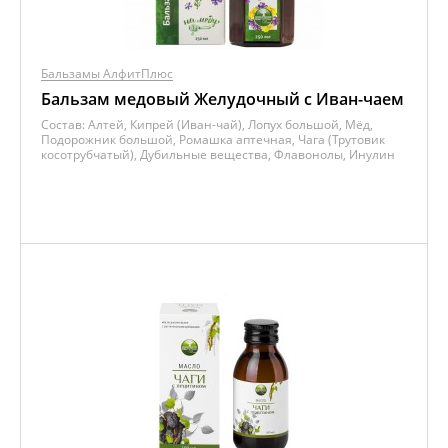
Бальзамы АлфитПлюс
Бальзам медовый Желудочный с Иван-чаем
Состав:
Алтей, Кипрей (Иван-чай), Лопух большой, Мёд,
Подорожник большой, Ромашка аптечная, Чага (Трутовик
косотрубчатый), Дубильные вещества, Флавонолы, Инулин