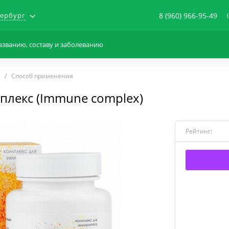
тербург
8 (960) 966-95-49
Способ применения
лекс (Immune complex)
Рейтинг: