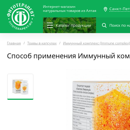
Интернет-магазин
Санкт-Пе
натуральных товаров из Алтая
Каталог
продукции
Главная
Травы в капсулах
Иммунный комплекс (Immune complex)
Способ применения Иммунный комп