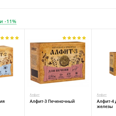
и -11%
Алфит
Алфит
ия
Алфит-3 Печеночный
Алфит-4
железы