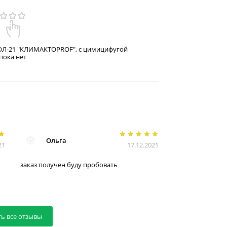
ОЛ-21 "КЛИМАКТОPROF", с цимицифугой
пока нет
Ольга
21
17.12.2021
заказ получен буду пробовать
ть все отзывы