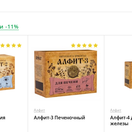
и -11%
Алфит
Алфит
ия
Алфит-3 Печеночный
Алфит-4
железы