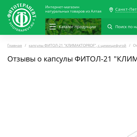
Интернет-магазин
Санкт-Пе
натуральных товаров из Алтая
Каталог
продукции
Главная
капсулы ФИТОЛ-21 "КЛИМАКТОPROF", с цимицифугой
О
Отзывы о капсулы ФИТОЛ-21 "КЛИ