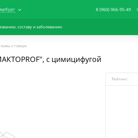
тербург
8 (960) 966-95-49
тзывы о товаре
МАКТОPROF", с цимицифугой
Рейтинг: