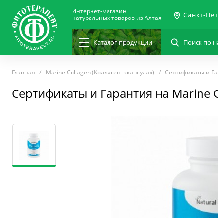
Интернет-магазин
Санкт-Пе
натуральных товаров из Алтая
Каталог
продукции
Главная
Marine Collagen (Коллаген в капсулах)
Сертификаты и Г
Сертификаты и Гарантия на Marine C