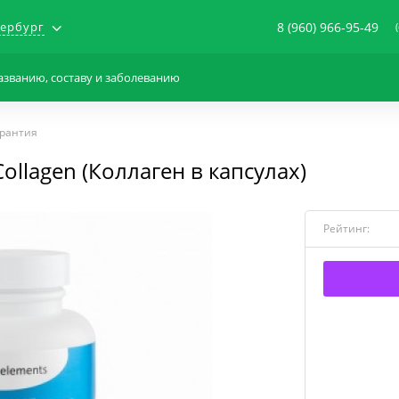
тербург
8 (960) 966-95-49
арантия
ollagen (Коллаген в капсулах)
Рейтинг: