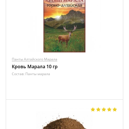
Панты Алтайского Марала
Кровь Марала 10 гр
Состав:
Панты марала