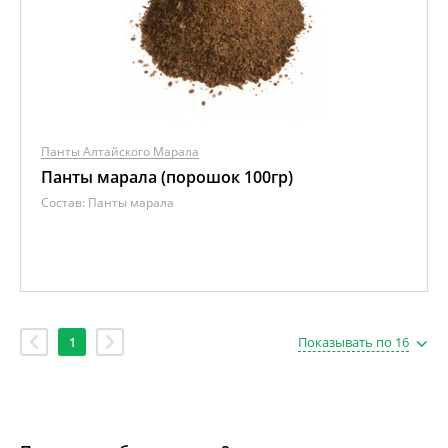
Панты Алтайского Марала
Панты марала (порошок 100гр)
Состав:
Панты марала
1
Показывать по 16