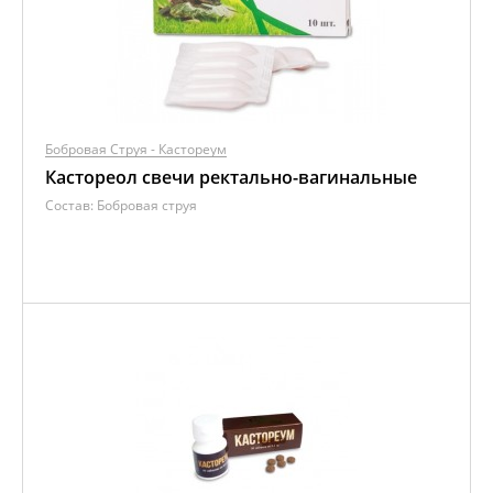
Бобровая Струя - Кастореум
Кастореол свечи ректально-вагинальные
Состав:
Бобровая струя