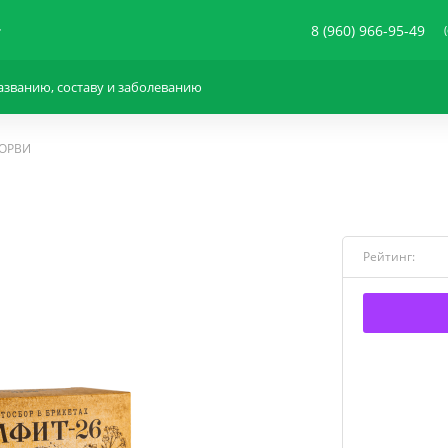
8 (960) 966-95-49
 ОРВИ
Рейтинг: