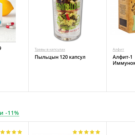
9
Травы в капсулах
Алфит
Пыльцын 120 капсул
Алфит-1
Иммуно
и -11%