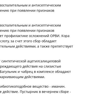
воспалительным и антисептическим
нению при появлении признаков
воспалительным и антисептическим
нению при появлении признаков
ует профилактике осложнений ОРВИ. Кора
оту, за счет этого сбор обладает
ельным действиями, а также препятствует
т синтетической ацетилсалициловой
овреждающего действия на слизистые
Багульник и чабрец в комплексе обладают
харкивающим действиями.
тибиотикоподобное вещество - иманин.
е действие. Пустырник в вечернем сборе -