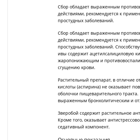
Сбор обладает выраженным противо
действиями, рекомендуется к приме
простудных заболеваний.
Сбор обладает выраженным противо
действиями, рекомендуется к приме
простудных заболеваний. Способств
ивы содержит ацетилсалициловую кисл
жаропонижающим и противовоспалит
сгущению крови.
Растительный препарат, в отличие о
кислоты (аспирина) не оказывает п
оболочки пищеварительного тракта. 
выраженным бронхолитическим и от
Зверобой содержит растительное ан
Кроме того, оказывает антистрессово
седативный компонент.
Основные показания