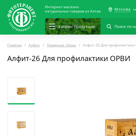
Интернет-магазин
Москва
натуральных товаров из Алтая
Каталог
продукции
Главная
Алфит
Травяные сборы
Алфит-26 Для профилактики
Алфит-26 Для профилактики ОРВИ