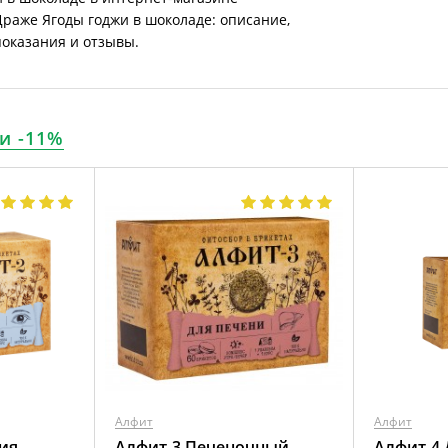
Драже Ягоды годжи в шоколаде: описание,
показания и отзывы.
и -11%
Алфит
Алфит
ия
Алфит-3 Печеночный
Алфит-4