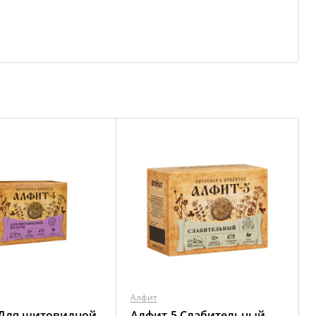
Алфит
 Для щитовидной
Алфит-5 Слабительный