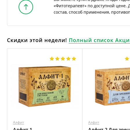
«Фитотерапевт» по доступной цене. 
состав, способ применения, противо
Скидки этой недели!
Полный список Акци
Алфит
Алфит
Алфит-1
Алфит-2 Для зрен