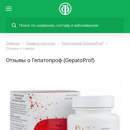
Главная
Травы в капсулах
Гепатопроф (GepatoProf)
Отзывы о товаре
Отзывы о Гепатопроф (GepatoProf)