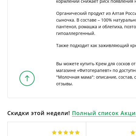
кормлении снижает риск появления н
Органический продукт из Алтая Росс
сыночка. В составе – 100% натураль
пантенол, ромашка и облепиха, поэт
гипоаллергенный.
Также подходит как заживляющий кре
Вы можете купить Крем для сосков о
магазине «Фитотерапевт» по доступн
"Молочная мама": описание, состав,
отзывы.
Скидки этой недели!
Полный список Акци