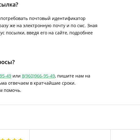
сылка?
е потребовать почтовый идентификатор
азу же на электронную почту и по смс. Зная
с посылки, введя его на сайте, подробнее
росы?
-95-49
или
8(960)966-95-49
, пишите нам на
сьма отвечаем в кратчайшие сроки.
м помочь.