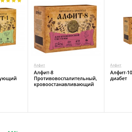
Алфит
Алфит
Алфит-8
Алфит-1
рующий
Противовоспалительный,
диабет
кровоостанавливающий