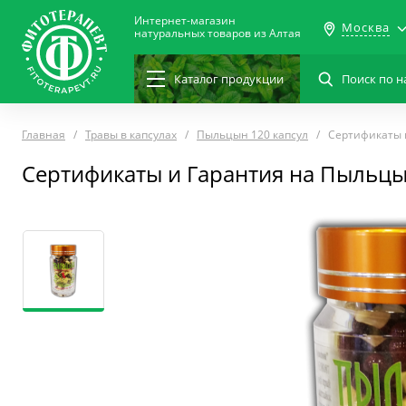
Интернет-магазин
Москва
натуральных товаров из Алтая
Каталог
продукции
Главная
Травы в капсулах
Пыльцын 120 капсул
Сертификаты 
Сертификаты и Гарантия на Пыльцы