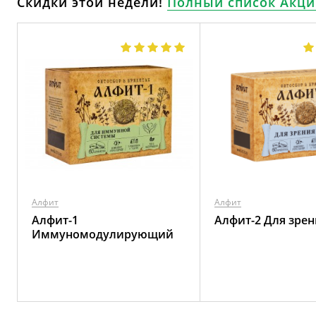
Скидки этой недели!
Полный список Акци
Алфит
Алфит
Алфит-1
Алфит-2 Для зрен
Иммуномодулирующий